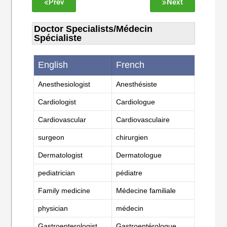
Prev
Next
Doctor Specialists/Médecin
Spécialiste
English
French
Anesthesiologist
Anesthésiste
Cardiologist
Cardiologue
Cardiovascular
Cardiovasculaire
surgeon
chirurgien
Dermatologist
Dermatologue
pediatrician
pédiatre
Family medicine
Médecine familiale
physician
médecin
Gastroenterologist
Gastroentérologue